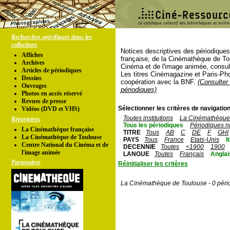
Recherches spécifiques dans les
collections
Notices descriptives des périodique
Affiches
française, de la Cinémathèque de To
Archives
Cinéma et de l'image animée, consul
Articles de périodiques
Les titres Cinémagazine et Paris-Ph
Dessins
coopération avec la BNF.
(Consulter 
Ouvrages
périodiques)
Photos en accés réservé
Revues de presse
Sélectionner les critères de navigation
Vidéos (DVD et VHS)
Toutes institutions
La Cinémathèque 
Répertoires
Tous les périodiques
Périodiques n
La Cinémathèque française
TITRE
Tous
AB
C
DE
F
GHI
La Cinémathèque de Toulouse
PAYS
Tous
France
Etats-Unis
I
Centre National du Cinéma et de
DECENNIE
Toutes
<1900
1900
l'image animée
LANGUE
Toutes
Français
Anglai
Partenaires
Réinitialiser les critères
La Cinémathèque de Toulouse - 0 péri