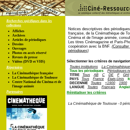
Recherches spécifiques dans les
collections
Notices descriptives des périodique
Affiches
française, de la Cinémathèque de To
Archives
Cinéma et de l'image animée, consul
Articles de périodiques
Les titres Cinémagazine et Paris-Ph
Dessins
coopération avec la BNF.
(Consulter 
Ouvrages
périodiques)
Photos en accés réservé
Revues de presse
Sélectionner les critères de navigation
Vidéos (DVD et VHS)
Toutes institutions
La Cinémathèque 
Répertoires
Tous les périodiques
Périodiques n
La Cinémathèque française
TITRE
Tous
AB
C
DE
F
GHI
La Cinémathèque de Toulouse
PAYS
Tous
France
Etats-Unis
I
Centre National du Cinéma et de
DECENNIE
Toutes
<1900
1900
l'image animée
LANGUE
Toutes
Français
Anglai
Partenaires
Réinitialiser les critères
La Cinémathèque de Toulouse - 0 péri