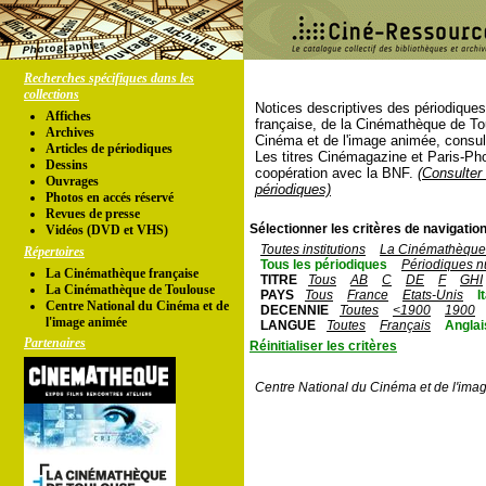
Recherches spécifiques dans les
collections
Notices descriptives des périodique
Affiches
française, de la Cinémathèque de To
Archives
Cinéma et de l'image animée, consul
Articles de périodiques
Les titres Cinémagazine et Paris-Ph
Dessins
coopération avec la BNF.
(Consulter 
Ouvrages
périodiques)
Photos en accés réservé
Revues de presse
Sélectionner les critères de navigation
Vidéos (DVD et VHS)
Toutes institutions
La Cinémathèque 
Répertoires
Tous les périodiques
Périodiques n
La Cinémathèque française
TITRE
Tous
AB
C
DE
F
GHI
La Cinémathèque de Toulouse
PAYS
Tous
France
Etats-Unis
I
Centre National du Cinéma et de
DECENNIE
Toutes
<1900
1900
l'image animée
LANGUE
Toutes
Français
Anglai
Partenaires
Réinitialiser les critères
Centre National du Cinéma et de l'ima