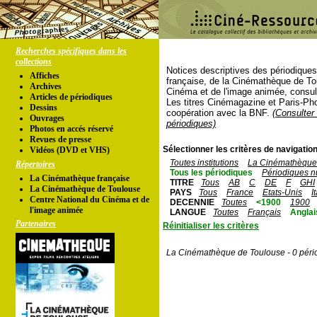
Recherches spécifiques dans les
collections
Notices descriptives des périodique
Affiches
française, de la Cinémathèque de To
Archives
Cinéma et de l'image animée, consul
Articles de périodiques
Les titres Cinémagazine et Paris-Ph
Dessins
coopération avec la BNF.
(Consulter 
Ouvrages
périodiques)
Photos en accés réservé
Revues de presse
Sélectionner les critères de navigation
Vidéos (DVD et VHS)
Toutes institutions
La Cinémathèque 
Répertoires
Tous les périodiques
Périodiques n
La Cinémathèque française
TITRE
Tous
AB
C
DE
F
GHI
La Cinémathèque de Toulouse
PAYS
Tous
France
Etats-Unis
I
Centre National du Cinéma et de
DECENNIE
Toutes
<1900
1900
l'image animée
LANGUE
Toutes
Français
Anglai
Partenaires
Réinitialiser les critères
La Cinémathèque de Toulouse - 0 péri