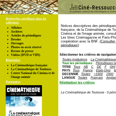
Recherches spécifiques dans les
collections
Notices descriptives des périodique
Affiches
française, de la Cinémathèque de To
Archives
Cinéma et de l'image animée, consul
Articles de périodiques
Les titres Cinémagazine et Paris-Ph
Dessins
coopération avec la BNF.
(Consulter 
Ouvrages
périodiques)
Photos en accés réservé
Revues de presse
Sélectionner les critères de navigation
Vidéos (DVD et VHS)
Toutes institutions
La Cinémathèque 
Répertoires
Tous les périodiques
Périodiques n
La Cinémathèque française
TITRE
Tous
AB
C
DE
F
GHI
La Cinémathèque de Toulouse
PAYS
Tous
France
Etats-Unis
I
Centre National du Cinéma et de
DECENNIE
Toutes
<1900
1900
l'image animée
LANGUE
Toutes
Français
Anglai
Partenaires
Réinitialiser les critères
La Cinémathèque de Toulouse - 0 péri