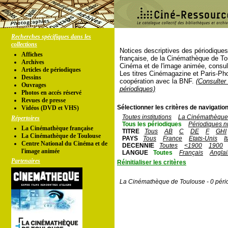
Recherches spécifiques dans les
collections
Notices descriptives des périodique
Affiches
française, de la Cinémathèque de To
Archives
Cinéma et de l'image animée, consul
Articles de périodiques
Les titres Cinémagazine et Paris-Ph
Dessins
coopération avec la BNF.
(Consulter 
Ouvrages
périodiques)
Photos en accés réservé
Revues de presse
Sélectionner les critères de navigation
Vidéos (DVD et VHS)
Toutes institutions
La Cinémathèque 
Répertoires
Tous les périodiques
Périodiques n
La Cinémathèque française
TITRE
Tous
AB
C
DE
F
GHI
La Cinémathèque de Toulouse
PAYS
Tous
France
Etats-Unis
I
Centre National du Cinéma et de
DECENNIE
Toutes
<1900
1900
l'image animée
LANGUE
Toutes
Français
Anglai
Partenaires
Réinitialiser les critères
La Cinémathèque de Toulouse - 0 péri