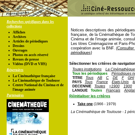
Recherches spécifiques dans les
collections
Notices descriptives des périodique
Affiches
française, de la Cinémathèque de To
Archives
Cinéma et de l'image animée, consul
Articles de périodiques
Les titres Cinémagazine et Paris-Ph
Dessins
coopération avec la BNF.
(Consulter 
Ouvrages
périodiques)
Photos en accés réservé
Revues de presse
Sélectionner les critères de navigation
Vidéos (DVD et VHS)
Toutes institutions
La Cinémathèque 
Répertoires
Tous les périodiques
Périodiques n
La Cinémathèque française
TITRE
Tous
AB
C
DE
F
GHI
La Cinémathèque de Toulouse
PAYS
Tous
France
Etats-Unis
I
Centre National du Cinéma et de
DECENNIE
Toutes
<1900
1900
l'image animée
LANGUE
Toutes
Français
Anglai
Partenaires
Réinitialiser les critères
Take one
(1966 - 1979)
La Cinémathèque de Toulouse - 1 péri