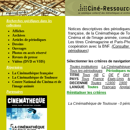
Recherches spécifiques dans les
collections
Notices descriptives des périodique
Affiches
française, de la Cinémathèque de To
Archives
Cinéma et de l'image animée, consul
Articles de périodiques
Les titres Cinémagazine et Paris-Ph
Dessins
coopération avec la BNF.
(Consulter 
Ouvrages
périodiques)
Photos en accés réservé
Revues de presse
Sélectionner les critères de navigation
Vidéos (DVD et VHS)
Toutes institutions
La Cinémathèque 
Répertoires
Tous les périodiques
Périodiques n
La Cinémathèque française
TITRE
Tous
AB
C
DE
F
GHI
La Cinémathèque de Toulouse
PAYS
Tous
France
Etats-Unis
I
Centre National du Cinéma et de
DECENNIE
Toutes
<1900
1900
l'image animée
LANGUE
Toutes
Français
Anglai
Partenaires
Réinitialiser les critères
La Cinémathèque de Toulouse - 0 péri