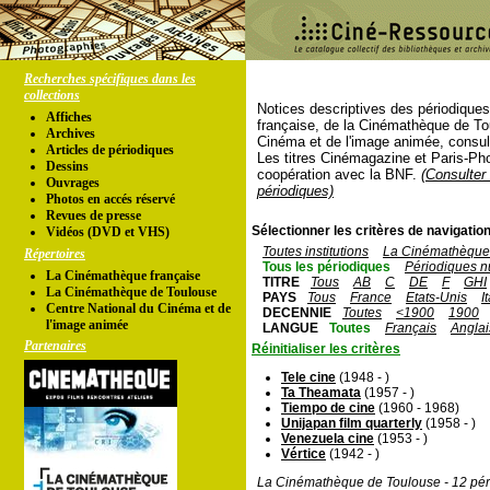
Recherches spécifiques dans les
collections
Notices descriptives des périodique
Affiches
française, de la Cinémathèque de To
Archives
Cinéma et de l'image animée, consul
Articles de périodiques
Les titres Cinémagazine et Paris-Ph
Dessins
coopération avec la BNF.
(Consulter 
Ouvrages
périodiques)
Photos en accés réservé
Revues de presse
Sélectionner les critères de navigation
Vidéos (DVD et VHS)
Toutes institutions
La Cinémathèque 
Répertoires
Tous les périodiques
Périodiques n
La Cinémathèque française
TITRE
Tous
AB
C
DE
F
GHI
La Cinémathèque de Toulouse
PAYS
Tous
France
Etats-Unis
I
Centre National du Cinéma et de
DECENNIE
Toutes
<1900
1900
l'image animée
LANGUE
Toutes
Français
Anglai
Partenaires
Réinitialiser les critères
Tele cine
(1948 - )
Ta Theamata
(1957 - )
Tiempo de cine
(1960 - 1968)
Unijapan film quarterly
(1958 - )
Venezuela cine
(1953 - )
Vértice
(1942 - )
La Cinémathèque de Toulouse - 12 pér