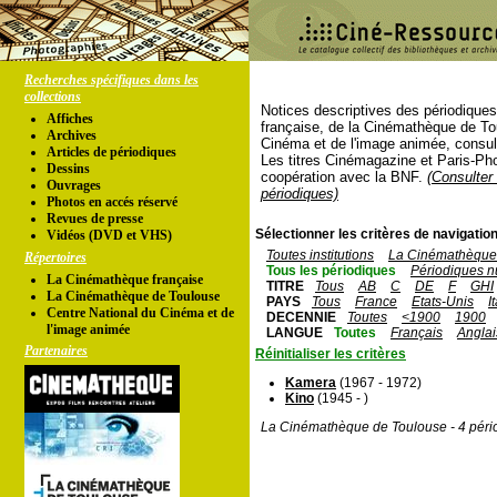
Recherches spécifiques dans les
collections
Notices descriptives des périodique
Affiches
française, de la Cinémathèque de To
Archives
Cinéma et de l'image animée, consul
Articles de périodiques
Les titres Cinémagazine et Paris-Ph
Dessins
coopération avec la BNF.
(Consulter 
Ouvrages
périodiques)
Photos en accés réservé
Revues de presse
Sélectionner les critères de navigation
Vidéos (DVD et VHS)
Toutes institutions
La Cinémathèque 
Répertoires
Tous les périodiques
Périodiques n
La Cinémathèque française
TITRE
Tous
AB
C
DE
F
GHI
La Cinémathèque de Toulouse
PAYS
Tous
France
Etats-Unis
I
Centre National du Cinéma et de
DECENNIE
Toutes
<1900
1900
l'image animée
LANGUE
Toutes
Français
Anglai
Partenaires
Réinitialiser les critères
Kamera
(1967 - 1972)
Kino
(1945 - )
La Cinémathèque de Toulouse - 4 péri