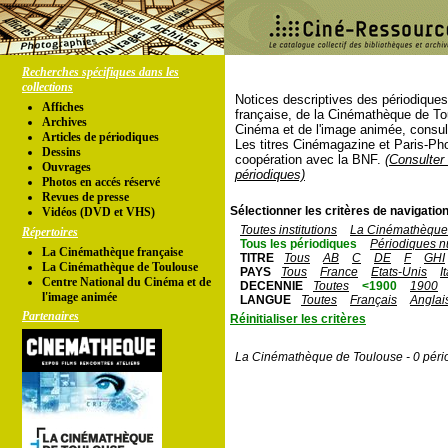
Recherches spécifiques dans les
collections
Notices descriptives des périodique
Affiches
française, de la Cinémathèque de To
Archives
Cinéma et de l'image animée, consul
Articles de périodiques
Les titres Cinémagazine et Paris-Ph
Dessins
coopération avec la BNF.
(Consulter 
Ouvrages
périodiques)
Photos en accés réservé
Revues de presse
Sélectionner les critères de navigation
Vidéos (DVD et VHS)
Toutes institutions
La Cinémathèque 
Répertoires
Tous les périodiques
Périodiques n
La Cinémathèque française
TITRE
Tous
AB
C
DE
F
GHI
La Cinémathèque de Toulouse
PAYS
Tous
France
Etats-Unis
I
Centre National du Cinéma et de
DECENNIE
Toutes
<1900
1900
l'image animée
LANGUE
Toutes
Français
Anglai
Partenaires
Réinitialiser les critères
La Cinémathèque de Toulouse - 0 péri