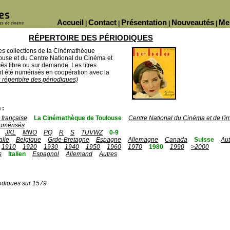
Accueil
Contact
Présentation
Nouveautés
Me
|
|
|
|
RÉPERTOIRE DES PÉRIODIQUES
des collections de la Cinémathèque
ouse et du Centre National du Cinéma et
ès libre ou sur demande. Les titres
 été numérisés en coopération avec la
u répertoire des périodiques)
 :
française
La Cinémathèque de Toulouse
Centre National du Cinéma et de l'
umérisés
JKL
MNO
PQ
R
S
TUVWZ
0-9
talie
Belgique
Grde-Bretagne
Espagne
Allemagne
Canada
Suisse
Aut
1910
1920
1930
1940
1950
1960
1970
1980
1990
>2000
s
Italien
Espagnol
Allemand
Autres
odiques sur 1579