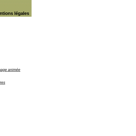
ntions légales
image animée
res