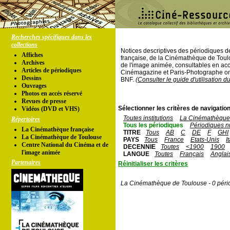
Recherches spécifiques dans les
collections
Notices descriptives des périodiques 
Affiches
française, de la Cinémathèque de Toul
Archives
de l'image animée, consultables en acc
Articles de périodiques
Cinémagazine et Paris-Photographe ont
Dessins
BNF.
(Consulter le guide d'utilisation d
Ouvrages
Photos en accés réservé
Revues de presse
Sélectionner les critères de navigation
Vidéos (DVD et VHS)
Toutes institutions
La Cinémathèque 
Répertoires
Tous les périodiques
Périodiques n
La Cinémathèque française
TITRE
Tous
AB
C
DE
F
GHI
La Cinémathèque de Toulouse
PAYS
Tous
France
Etats-Unis
I
Centre National du Cinéma et de
DECENNIE
Toutes
<1900
1900
l'image animée
LANGUE
Toutes
Français
Anglai
Partenaires
Réinitialiser les critères
La Cinémathèque de Toulouse - 0 péri