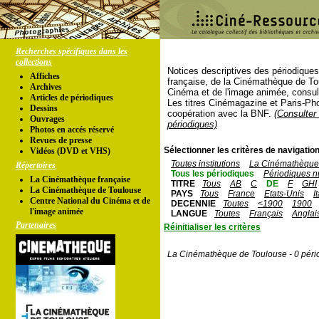
Recherches spécifiques dans les
collections
Notices descriptives des périodique
Affiches
française, de la Cinémathèque de To
Archives
Cinéma et de l'image animée, consul
Articles de périodiques
Les titres Cinémagazine et Paris-Ph
Dessins
coopération avec la BNF.
(Consulter 
Ouvrages
périodiques)
Photos en accés réservé
Revues de presse
Sélectionner les critères de navigation
Vidéos (DVD et VHS)
Toutes institutions
La Cinémathèque 
Répertoires
Tous les périodiques
Périodiques n
La Cinémathèque française
TITRE
Tous
AB
C
DE
F
GHI
La Cinémathèque de Toulouse
PAYS
Tous
France
Etats-Unis
I
Centre National du Cinéma et de
DECENNIE
Toutes
<1900
1900
l'image animée
LANGUE
Toutes
Français
Anglai
Partenaires
Réinitialiser les critères
La Cinémathèque de Toulouse - 0 péri