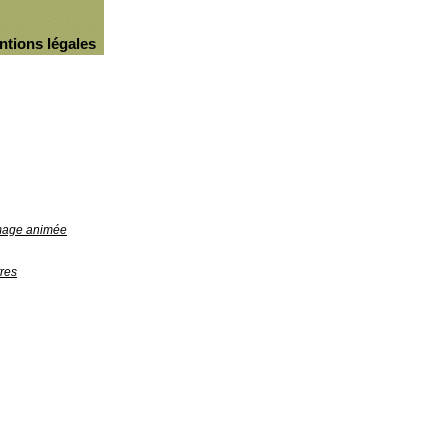
ntions légales
image animée
res