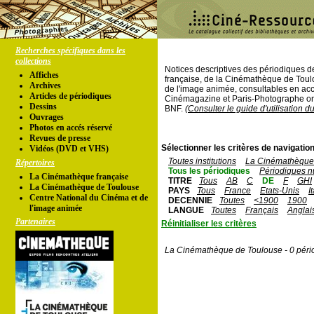
Recherches spécifiques dans les
collections
Notices descriptives des périodiques 
Affiches
française, de la Cinémathèque de Toul
Archives
de l'image animée, consultables en acc
Articles de périodiques
Cinémagazine et Paris-Photographe ont
Dessins
BNF.
(Consulter le guide d'utilisation d
Ouvrages
Photos en accés réservé
Revues de presse
Sélectionner les critères de navigation
Vidéos (DVD et VHS)
Toutes institutions
La Cinémathèque 
Répertoires
Tous les périodiques
Périodiques n
La Cinémathèque française
TITRE
Tous
AB
C
DE
F
GHI
La Cinémathèque de Toulouse
PAYS
Tous
France
Etats-Unis
I
Centre National du Cinéma et de
DECENNIE
Toutes
<1900
1900
l'image animée
LANGUE
Toutes
Français
Anglai
Partenaires
Réinitialiser les critères
La Cinémathèque de Toulouse - 0 péri