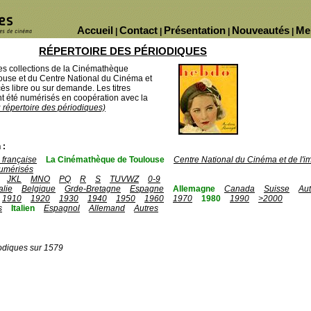
Accueil
Contact
Présentation
Nouveautés
Me
|
|
|
|
RÉPERTOIRE DES PÉRIODIQUES
des collections de la Cinémathèque
ouse et du Centre National du Cinéma et
ès libre ou sur demande. Les titres
 été numérisés en coopération avec la
u répertoire des périodiques)
 :
française
La Cinémathèque de Toulouse
Centre National du Cinéma et de l'
umérisés
JKL
MNO
PQ
R
S
TUVWZ
0-9
talie
Belgique
Grde-Bretagne
Espagne
Allemagne
Canada
Suisse
Aut
1910
1920
1930
1940
1950
1960
1970
1980
1990
>2000
s
Italien
Espagnol
Allemand
Autres
odiques sur 1579