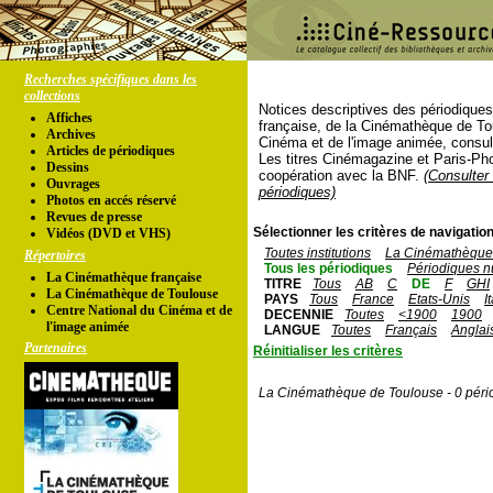
Recherches spécifiques dans les
collections
Notices descriptives des périodique
Affiches
française, de la Cinémathèque de To
Archives
Cinéma et de l'image animée, consul
Articles de périodiques
Les titres Cinémagazine et Paris-Ph
Dessins
coopération avec la BNF.
(Consulter 
Ouvrages
périodiques)
Photos en accés réservé
Revues de presse
Sélectionner les critères de navigation
Vidéos (DVD et VHS)
Toutes institutions
La Cinémathèque 
Répertoires
Tous les périodiques
Périodiques n
La Cinémathèque française
TITRE
Tous
AB
C
DE
F
GHI
La Cinémathèque de Toulouse
PAYS
Tous
France
Etats-Unis
I
Centre National du Cinéma et de
DECENNIE
Toutes
<1900
1900
l'image animée
LANGUE
Toutes
Français
Anglai
Partenaires
Réinitialiser les critères
La Cinémathèque de Toulouse - 0 péri