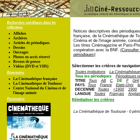
Recherches spécifiques dans les
collections
Notices descriptives des périodique
Affiches
française, de la Cinémathèque de To
Archives
Cinéma et de l'image animée, consul
Articles de périodiques
Les titres Cinémagazine et Paris-Ph
Dessins
coopération avec la BNF.
(Consulter 
Ouvrages
périodiques)
Photos en accés réservé
Revues de presse
Sélectionner les critères de navigation
Vidéos (DVD et VHS)
Toutes institutions
La Cinémathèque 
Répertoires
Tous les périodiques
Périodiques n
La Cinémathèque française
TITRE
Tous
AB
C
DE
F
GHI
La Cinémathèque de Toulouse
PAYS
Tous
France
Etats-Unis
I
Centre National du Cinéma et de
DECENNIE
Toutes
<1900
1900
l'image animée
LANGUE
Toutes
Français
Anglai
Partenaires
Réinitialiser les critères
La Cinémathèque de Toulouse - 0 péri