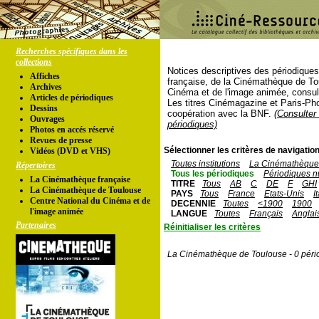
Recherches spécifiques dans les
collections
Notices descriptives des périodique
Affiches
française, de la Cinémathèque de To
Archives
Cinéma et de l'image animée, consul
Articles de périodiques
Les titres Cinémagazine et Paris-Ph
Dessins
coopération avec la BNF.
(Consulter 
Ouvrages
périodiques)
Photos en accés réservé
Revues de presse
Sélectionner les critères de navigation
Vidéos (DVD et VHS)
Toutes institutions
La Cinémathèque 
Répertoires
Tous les périodiques
Périodiques n
La Cinémathèque française
TITRE
Tous
AB
C
DE
F
GHI
La Cinémathèque de Toulouse
PAYS
Tous
France
Etats-Unis
I
Centre National du Cinéma et de
DECENNIE
Toutes
<1900
1900
l'image animée
LANGUE
Toutes
Français
Anglai
Partenaires
Réinitialiser les critères
La Cinémathèque de Toulouse - 0 péri