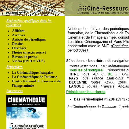
Recherches spécifiques dans les
collections
Notices descriptives des périodique
Affiches
française, de la Cinémathèque de To
Archives
Cinéma et de l'image animée, consul
Articles de périodiques
Les titres Cinémagazine et Paris-Ph
Dessins
coopération avec la BNF.
(Consulter 
Ouvrages
périodiques)
Photos en accés réservé
Revues de presse
Sélectionner les critères de navigation
Vidéos (DVD et VHS)
Toutes institutions
La Cinémathèque 
Répertoires
Tous les périodiques
Périodiques n
La Cinémathèque française
TITRE
Tous
AB
C
DE
F
GHI
La Cinémathèque de Toulouse
PAYS
Tous
France
Etats-Unis
I
Centre National du Cinéma et de
DECENNIE
Toutes
<1900
1900
l'image animée
LANGUE
Toutes
Français
Anglai
Partenaires
Réinitialiser les critères
Das Fernsehspiel im ZDF
(1973 - 
La Cinémathèque de Toulouse - 1 péri