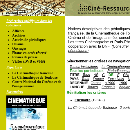
Recherches spécifiques dans les
collections
Notices descriptives des périodique
Affiches
française, de la Cinémathèque de To
Archives
Cinéma et de l'image animée, consul
Articles de périodiques
Les titres Cinémagazine et Paris-Ph
Dessins
coopération avec la BNF.
(Consulter 
Ouvrages
périodiques)
Photos en accés réservé
Revues de presse
Sélectionner les critères de navigation
Vidéos (DVD et VHS)
Toutes institutions
La Cinémathèque 
Répertoires
Tous les périodiques
Périodiques n
La Cinémathèque française
TITRE
Tous
AB
C
DE
F
GHI
La Cinémathèque de Toulouse
PAYS
Tous
France
Etats-Unis
I
Centre National du Cinéma et de
DECENNIE
Toutes
<1900
1900
l'image animée
LANGUE
Toutes
Français
Anglai
Partenaires
Réinitialiser les critères
Encuadre
(1984 - )
La Cinémathèque de Toulouse - 2 péri