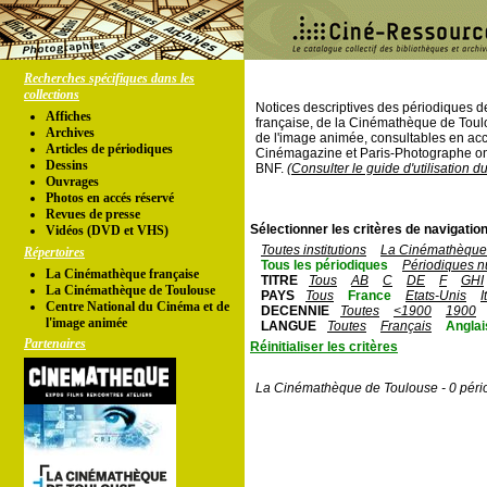
Recherches spécifiques dans les
collections
Notices descriptives des périodiques 
Affiches
française, de la Cinémathèque de Toul
Archives
de l'image animée, consultables en acc
Articles de périodiques
Cinémagazine et Paris-Photographe ont
Dessins
BNF.
(Consulter le guide d'utilisation d
Ouvrages
Photos en accés réservé
Revues de presse
Sélectionner les critères de navigation
Vidéos (DVD et VHS)
Toutes institutions
La Cinémathèque 
Répertoires
Tous les périodiques
Périodiques n
La Cinémathèque française
TITRE
Tous
AB
C
DE
F
GHI
La Cinémathèque de Toulouse
PAYS
Tous
France
Etats-Unis
I
Centre National du Cinéma et de
DECENNIE
Toutes
<1900
1900
l'image animée
LANGUE
Toutes
Français
Anglai
Partenaires
Réinitialiser les critères
La Cinémathèque de Toulouse - 0 péri