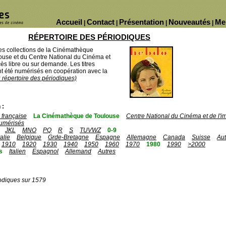
Accueil
Contact
Présentation
Nouveautés
Me
|
|
|
|
RÉPERTOIRE DES PÉRIODIQUES
des collections de la Cinémathèque
ouse et du Centre National du Cinéma et
ès libre ou sur demande. Les titres
 été numérisés en coopération avec la
u répertoire des périodiques)
 :
française
La Cinémathèque de Toulouse
Centre National du Cinéma et de l'
umérisés
JKL
MNO
PQ
R
S
TUVWZ
0-9
talie
Belgique
Grde-Bretagne
Espagne
Allemagne
Canada
Suisse
Aut
1910
1920
1930
1940
1950
1960
1970
1980
1990
>2000
s
Italien
Espagnol
Allemand
Autres
odiques sur 1579