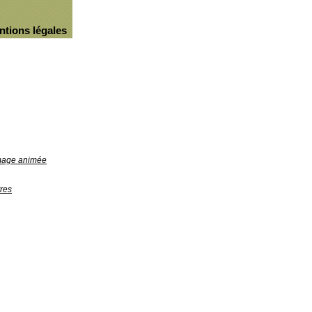
ntions légales
image animée
res