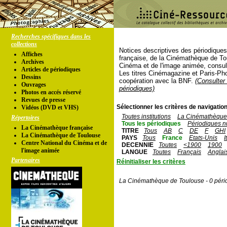
Recherches spécifiques dans les
collections
Notices descriptives des périodique
Affiches
française, de la Cinémathèque de To
Archives
Cinéma et de l'image animée, consul
Articles de périodiques
Les titres Cinémagazine et Paris-Ph
Dessins
coopération avec la BNF.
(Consulter 
Ouvrages
périodiques)
Photos en accés réservé
Revues de presse
Sélectionner les critères de navigation
Vidéos (DVD et VHS)
Toutes institutions
La Cinémathèque 
Répertoires
Tous les périodiques
Périodiques n
La Cinémathèque française
TITRE
Tous
AB
C
DE
F
GHI
La Cinémathèque de Toulouse
PAYS
Tous
France
Etats-Unis
I
Centre National du Cinéma et de
DECENNIE
Toutes
<1900
1900
l'image animée
LANGUE
Toutes
Français
Anglai
Partenaires
Réinitialiser les critères
La Cinémathèque de Toulouse - 0 péri