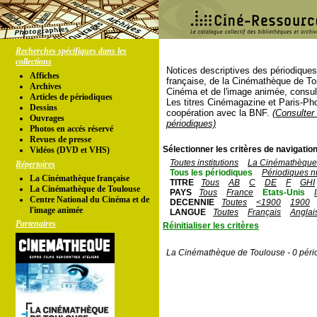
Recherches spécifiques dans les
collections
Notices descriptives des périodique
Affiches
française, de la Cinémathèque de To
Archives
Cinéma et de l'image animée, consul
Articles de périodiques
Les titres Cinémagazine et Paris-Ph
Dessins
coopération avec la BNF.
(Consulter 
Ouvrages
périodiques)
Photos en accés réservé
Revues de presse
Sélectionner les critères de navigation
Vidéos (DVD et VHS)
Toutes institutions
La Cinémathèque 
Répertoires
Tous les périodiques
Périodiques n
La Cinémathèque française
TITRE
Tous
AB
C
DE
F
GHI
La Cinémathèque de Toulouse
PAYS
Tous
France
Etats-Unis
Centre National du Cinéma et de
DECENNIE
Toutes
<1900
1900
l'image animée
LANGUE
Toutes
Français
Anglai
Partenaires
Réinitialiser les critères
La Cinémathèque de Toulouse - 0 péri