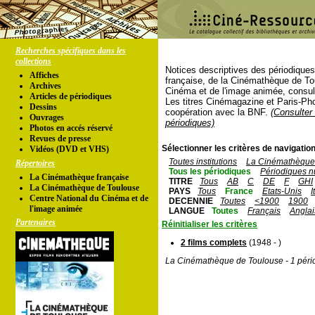
Recherches spécifiques dans les
collections
Notices descriptives des périodique
Affiches
française, de la Cinémathèque de To
Archives
Cinéma et de l'image animée, consul
Articles de périodiques
Les titres Cinémagazine et Paris-Ph
Dessins
coopération avec la BNF.
(Consulter 
Ouvrages
périodiques)
Photos en accés réservé
Revues de presse
Sélectionner les critères de navigation
Vidéos (DVD et VHS)
Toutes institutions
La Cinémathèque 
Répertoires
Tous les périodiques
Périodiques n
La Cinémathèque française
TITRE
Tous
AB
C
DE
F
GHI
La Cinémathèque de Toulouse
PAYS
Tous
France
Etats-Unis
I
Centre National du Cinéma et de
DECENNIE
Toutes
<1900
1900
l'image animée
LANGUE
Toutes
Français
Anglai
Partenaires
Réinitialiser les critères
2 films complets
(1948 - )
La Cinémathèque de Toulouse - 1 péri