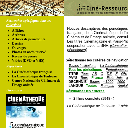
Recherches spécifiques dans les
collections
Notices descriptives des périodique
Affiches
française, de la Cinémathèque de To
Archives
Cinéma et de l'image animée, consul
Articles de périodiques
Les titres Cinémagazine et Paris-Ph
Dessins
coopération avec la BNF.
(Consulter 
Ouvrages
périodiques)
Photos en accés réservé
Revues de presse
Sélectionner les critères de navigation
Vidéos (DVD et VHS)
Toutes institutions
La Cinémathèque 
Répertoires
Tous les périodiques
Périodiques n
La Cinémathèque française
TITRE
Tous
AB
C
DE
F
GHI
La Cinémathèque de Toulouse
PAYS
Tous
France
Etats-Unis
I
Centre National du Cinéma et de
DECENNIE
Toutes
<1900
1900
l'image animée
LANGUE
Toutes
Français
Anglai
Partenaires
Réinitialiser les critères
2 films complets
(1948 - )
La Cinémathèque de Toulouse - 1 péri