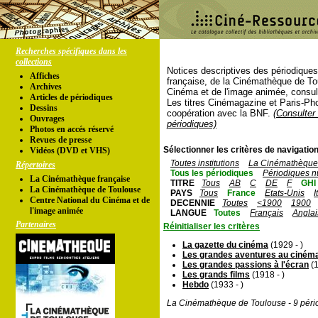
Recherches spécifiques dans les
collections
Notices descriptives des périodique
Affiches
française, de la Cinémathèque de To
Archives
Cinéma et de l'image animée, consul
Articles de périodiques
Les titres Cinémagazine et Paris-Ph
Dessins
coopération avec la BNF.
(Consulter 
Ouvrages
périodiques)
Photos en accés réservé
Revues de presse
Sélectionner les critères de navigation
Vidéos (DVD et VHS)
Toutes institutions
La Cinémathèque 
Répertoires
Tous les périodiques
Périodiques n
La Cinémathèque française
TITRE
Tous
AB
C
DE
F
GHI
La Cinémathèque de Toulouse
PAYS
Tous
France
Etats-Unis
I
Centre National du Cinéma et de
DECENNIE
Toutes
<1900
1900
l'image animée
LANGUE
Toutes
Français
Anglai
Partenaires
Réinitialiser les critères
La gazette du cinéma
(1929 - )
Les grandes aventures au ciném
Les grandes passions à l'écran
(1
Les grands films
(1918 - )
Hebdo
(1933 - )
La Cinémathèque de Toulouse - 9 péri