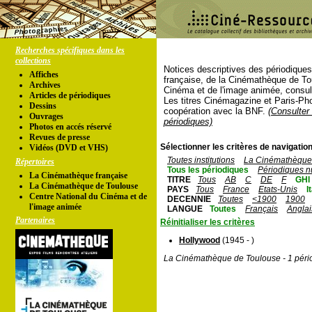
Recherches spécifiques dans les
collections
Notices descriptives des périodique
Affiches
française, de la Cinémathèque de To
Archives
Cinéma et de l'image animée, consul
Articles de périodiques
Les titres Cinémagazine et Paris-Ph
Dessins
coopération avec la BNF.
(Consulter 
Ouvrages
périodiques)
Photos en accés réservé
Revues de presse
Sélectionner les critères de navigation
Vidéos (DVD et VHS)
Toutes institutions
La Cinémathèque 
Répertoires
Tous les périodiques
Périodiques n
La Cinémathèque française
TITRE
Tous
AB
C
DE
F
GHI
La Cinémathèque de Toulouse
PAYS
Tous
France
Etats-Unis
I
Centre National du Cinéma et de
DECENNIE
Toutes
<1900
1900
l'image animée
LANGUE
Toutes
Français
Anglai
Partenaires
Réinitialiser les critères
Hollywood
(1945 - )
La Cinémathèque de Toulouse - 1 péri