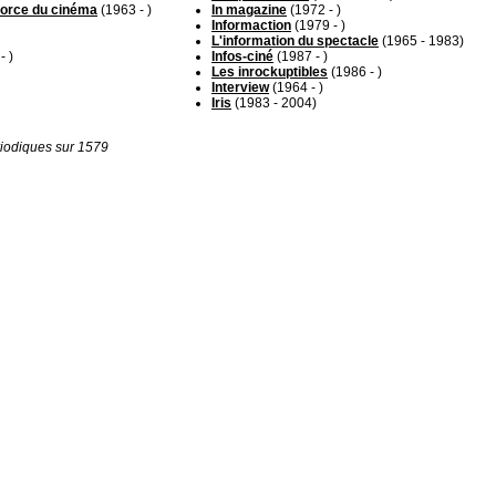
force du cinéma
(1963 - )
In magazine
(1972 - )
Informaction
(1979 - )
L'information du spectacle
(1965 - 1983)
- )
Infos-ciné
(1987 - )
Les inrockuptibles
(1986 - )
Interview
(1964 - )
Iris
(1983 - 2004)
iodiques sur 1579