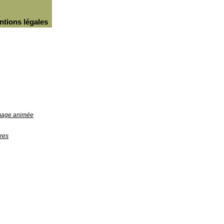
ntions légales
image animée
res