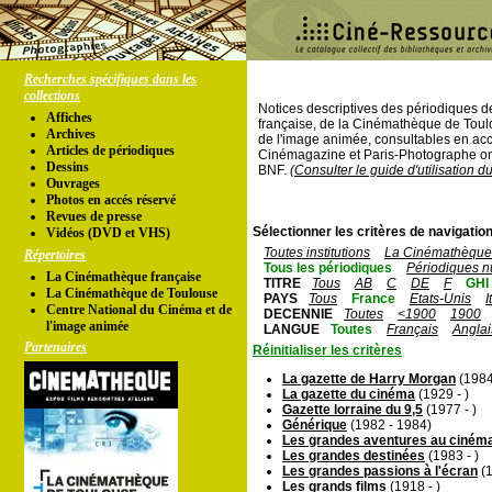
Recherches spécifiques dans les
collections
Notices descriptives des périodiques 
Affiches
française, de la Cinémathèque de Toul
Archives
de l'image animée, consultables en acc
Articles de périodiques
Cinémagazine et Paris-Photographe ont
Dessins
BNF.
(Consulter le guide d'utilisation d
Ouvrages
Photos en accés réservé
Revues de presse
Sélectionner les critères de navigation
Vidéos (DVD et VHS)
Toutes institutions
La Cinémathèque 
Répertoires
Tous les périodiques
Périodiques n
La Cinémathèque française
TITRE
Tous
AB
C
DE
F
GHI
La Cinémathèque de Toulouse
PAYS
Tous
France
Etats-Unis
I
Centre National du Cinéma et de
DECENNIE
Toutes
<1900
1900
l'image animée
LANGUE
Toutes
Français
Anglai
Partenaires
Réinitialiser les critères
La gazette de Harry Morgan
(1984
La gazette du cinéma
(1929 - )
Gazette lorraine du 9,5
(1977 - )
Générique
(1982 - 1984)
Les grandes aventures au ciném
Les grandes destinées
(1983 - )
Les grandes passions à l'écran
(1
Les grands films
(1918 - )