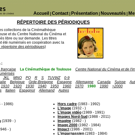
Accueil
Contact
Présentation
Nouveautés
Me
|
|
|
|
RÉPERTOIRE DES PÉRIODIQUES
des collections de la Cinémathèque
ouse et du Centre National du Cinéma et
ès libre ou sur demande. Les titres
 été numérisés en coopération avec la
u répertoire des périodiques)
 :
française
La Cinémathèque de Toulouse
Centre National du Cinéma et de l'
umérisés
JKL
MNO
PQ
R
S
TUVWZ
0-9
talie
Belgique
Grde-Bretagne
Espagne
Allemagne
Canada
Suisse
Aut
1910
1920
1930
1940
1950
1960
1970
1980
1990
>2000
s
Italien
Espagnol
Allemand
Autres
 - 1986)
Hors cadre
(1983 - 1992)
L'image
(1932 - )
L'image vidéo
(1989 - 1991)
Images Nord-Sud
(1988 - 2011)
a
(1939 - )
Imagine
(1982 - )
Imago 2000
(1982 - 1984)
946 - )
Impact
(1986 - 2001)
L'imparnassien
(1983 - 1984)