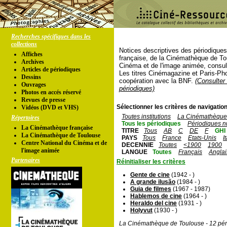
Recherches spécifiques dans les
collections
Notices descriptives des périodique
Affiches
française, de la Cinémathèque de To
Archives
Cinéma et de l'image animée, consul
Articles de périodiques
Les titres Cinémagazine et Paris-Ph
Dessins
coopération avec la BNF.
(Consulter 
Ouvrages
périodiques)
Photos en accés réservé
Revues de presse
Sélectionner les critères de navigation
Vidéos (DVD et VHS)
Toutes institutions
La Cinémathèque 
Répertoires
Tous les périodiques
Périodiques n
La Cinémathèque française
TITRE
Tous
AB
C
DE
F
GHI
La Cinémathèque de Toulouse
PAYS
Tous
France
Etats-Unis
I
Centre National du Cinéma et de
DECENNIE
Toutes
<1900
1900
l'image animée
LANGUE
Toutes
Français
Anglai
Partenaires
Réinitialiser les critères
Gente de cine
(1942 - )
A grande ilusão
(1984 - )
Guia de filmes
(1967 - 1987)
Hablemos de cine
(1964 - )
Heraldo del cine
(1931 - )
Holyvut
(1930 - )
La Cinémathèque de Toulouse - 12 pér