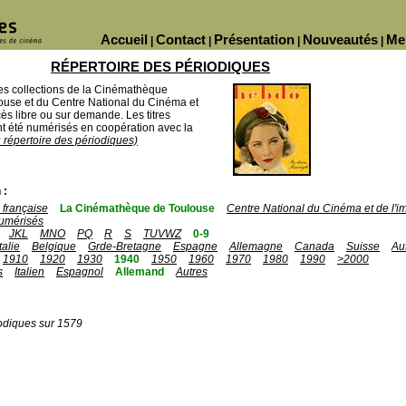
Accueil
Contact
Présentation
Nouveautés
Me
|
|
|
|
RÉPERTOIRE DES PÉRIODIQUES
des collections de la Cinémathèque
ouse et du Centre National du Cinéma et
ès libre ou sur demande. Les titres
 été numérisés en coopération avec la
u répertoire des périodiques)
 :
française
La Cinémathèque de Toulouse
Centre National du Cinéma et de l'
umérisés
JKL
MNO
PQ
R
S
TUVWZ
0-9
Italie
Belgique
Grde-Bretagne
Espagne
Allemagne
Canada
Suisse
Au
1910
1920
1930
1940
1950
1960
1970
1980
1990
>2000
s
Italien
Espagnol
Allemand
Autres
odiques sur 1579