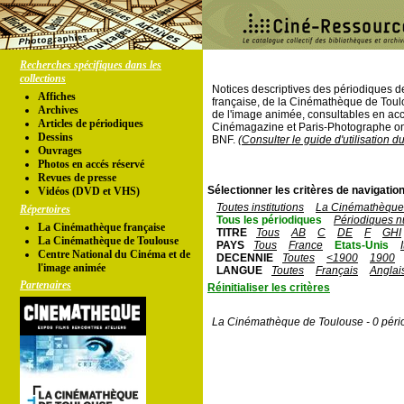
Recherches spécifiques dans les
collections
Notices descriptives des périodiques 
Affiches
française, de la Cinémathèque de Toul
Archives
de l'image animée, consultables en acc
Articles de périodiques
Cinémagazine et Paris-Photographe ont
Dessins
BNF.
(Consulter le guide d'utilisation d
Ouvrages
Photos en accés réservé
Revues de presse
Sélectionner les critères de navigation
Vidéos (DVD et VHS)
Toutes institutions
La Cinémathèque 
Répertoires
Tous les périodiques
Périodiques n
La Cinémathèque française
TITRE
Tous
AB
C
DE
F
GHI
La Cinémathèque de Toulouse
PAYS
Tous
France
Etats-Unis
Centre National du Cinéma et de
DECENNIE
Toutes
<1900
1900
l'image animée
LANGUE
Toutes
Français
Anglai
Partenaires
Réinitialiser les critères
La Cinémathèque de Toulouse - 0 péri