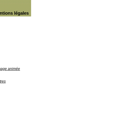
ntions légales
image animée
tres