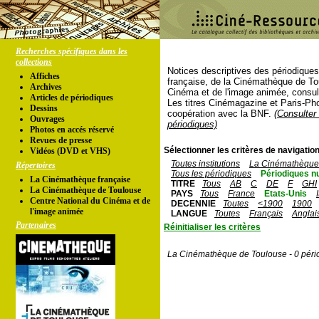
Recherches spécifiques dans les
collections
Notices descriptives des périodique
Affiches
française, de la Cinémathèque de To
Archives
Cinéma et de l'image animée, consul
Articles de périodiques
Les titres Cinémagazine et Paris-Ph
Dessins
coopération avec la BNF.
(Consulter 
Ouvrages
périodiques)
Photos en accés réservé
Revues de presse
Sélectionner les critères de navigation
Vidéos (DVD et VHS)
Toutes institutions
La Cinémathèque 
Répertoires
Tous les périodiques
Périodiques n
La Cinémathèque française
TITRE
Tous
AB
C
DE
F
GHI
La Cinémathèque de Toulouse
PAYS
Tous
France
Etats-Unis
Centre National du Cinéma et de
DECENNIE
Toutes
<1900
1900
l'image animée
LANGUE
Toutes
Français
Anglai
Partenaires
Réinitialiser les critères
La Cinémathèque de Toulouse - 0 péri