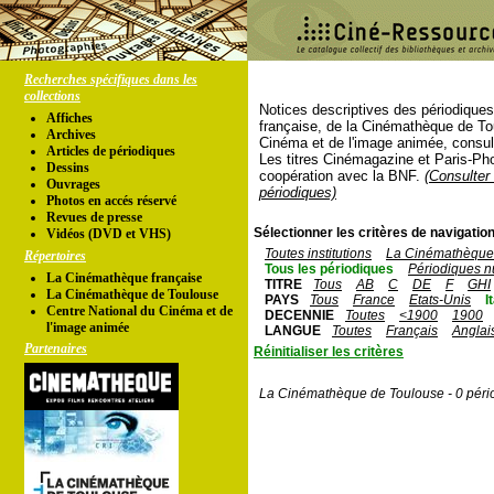
Recherches spécifiques dans les
collections
Notices descriptives des périodique
Affiches
française, de la Cinémathèque de To
Archives
Cinéma et de l'image animée, consul
Articles de périodiques
Les titres Cinémagazine et Paris-Ph
Dessins
coopération avec la BNF.
(Consulter 
Ouvrages
périodiques)
Photos en accés réservé
Revues de presse
Sélectionner les critères de navigation
Vidéos (DVD et VHS)
Toutes institutions
La Cinémathèque 
Répertoires
Tous les périodiques
Périodiques n
La Cinémathèque française
TITRE
Tous
AB
C
DE
F
GHI
La Cinémathèque de Toulouse
PAYS
Tous
France
Etats-Unis
I
Centre National du Cinéma et de
DECENNIE
Toutes
<1900
1900
l'image animée
LANGUE
Toutes
Français
Anglai
Partenaires
Réinitialiser les critères
La Cinémathèque de Toulouse - 0 péri