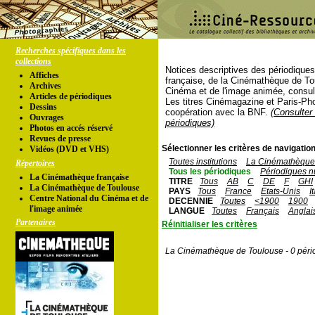
Recherches spécifiques dans les
collections
Notices descriptives des périodique
Affiches
française, de la Cinémathèque de To
Archives
Cinéma et de l'image animée, consul
Articles de périodiques
Les titres Cinémagazine et Paris-Ph
Dessins
coopération avec la BNF.
(Consulter 
Ouvrages
périodiques)
Photos en accés réservé
Revues de presse
Sélectionner les critères de navigation
Vidéos (DVD et VHS)
Toutes institutions
La Cinémathèque 
Répertoires
Tous les périodiques
Périodiques n
La Cinémathèque française
TITRE
Tous
AB
C
DE
F
GHI
La Cinémathèque de Toulouse
PAYS
Tous
France
Etats-Unis
I
Centre National du Cinéma et de
DECENNIE
Toutes
<1900
1900
l'image animée
LANGUE
Toutes
Français
Anglai
Partenaires
Réinitialiser les critères
La Cinémathèque de Toulouse - 0 péri