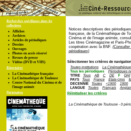
Recherches spécifiques dans les
collections
Notices descriptives des périodique
Affiches
française, de la Cinémathèque de To
Archives
Cinéma et de l'image animée, consul
Articles de périodiques
Les titres Cinémagazine et Paris-Ph
Dessins
coopération avec la BNF.
(Consulter 
Ouvrages
périodiques)
Photos en accés réservé
Revues de presse
Sélectionner les critères de navigation
Vidéos (DVD et VHS)
Toutes institutions
La Cinémathèque 
Répertoires
Tous les périodiques
Périodiques n
La Cinémathèque française
TITRE
Tous
AB
C
DE
F
GHI
La Cinémathèque de Toulouse
PAYS
Tous
France
Etats-Unis
I
Centre National du Cinéma et de
DECENNIE
Toutes
<1900
1900
l'image animée
LANGUE
Toutes
Français
Anglai
Partenaires
Réinitialiser les critères
La Cinémathèque de Toulouse - 0 péri