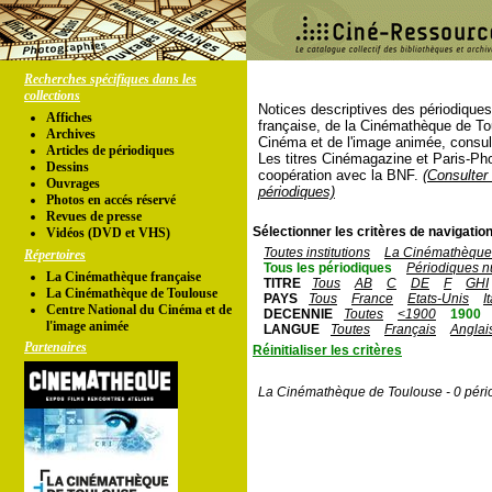
Recherches spécifiques dans les
collections
Notices descriptives des périodique
Affiches
française, de la Cinémathèque de To
Archives
Cinéma et de l'image animée, consul
Articles de périodiques
Les titres Cinémagazine et Paris-Ph
Dessins
coopération avec la BNF.
(Consulter 
Ouvrages
périodiques)
Photos en accés réservé
Revues de presse
Sélectionner les critères de navigation
Vidéos (DVD et VHS)
Toutes institutions
La Cinémathèque 
Répertoires
Tous les périodiques
Périodiques n
La Cinémathèque française
TITRE
Tous
AB
C
DE
F
GHI
La Cinémathèque de Toulouse
PAYS
Tous
France
Etats-Unis
I
Centre National du Cinéma et de
DECENNIE
Toutes
<1900
1900
l'image animée
LANGUE
Toutes
Français
Anglai
Partenaires
Réinitialiser les critères
La Cinémathèque de Toulouse - 0 péri