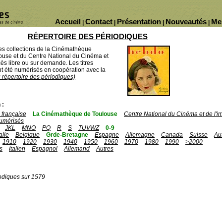
Accueil
Contact
Présentation
Nouveautés
Me
|
|
|
|
RÉPERTOIRE DES PÉRIODIQUES
des collections de la Cinémathèque
ouse et du Centre National du Cinéma et
ès libre ou sur demande. Les titres
 été numérisés en coopération avec la
u répertoire des périodiques)
 :
française
La Cinémathèque de Toulouse
Centre National du Cinéma et de l'
umérisés
JKL
MNO
PQ
R
S
TUVWZ
0-9
talie
Belgique
Grde-Bretagne
Espagne
Allemagne
Canada
Suisse
Au
1910
1920
1930
1940
1950
1960
1970
1980
1990
>2000
s
Italien
Espagnol
Allemand
Autres
odiques sur 1579