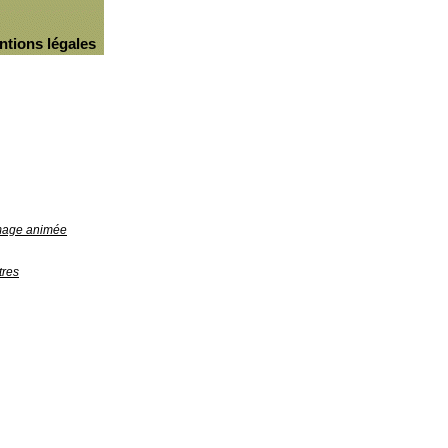
ntions légales
image animée
tres