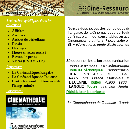
Recherches spécifiques dans les
collections
Notices descriptives des périodiques 
Affiches
française, de la Cinémathèque de Toul
Archives
de l'image animée, consultables en acc
Articles de périodiques
Cinémagazine et Paris-Photographe ont
Dessins
BNF.
(Consulter le guide d'utilisation d
Ouvrages
Photos en accés réservé
Revues de presse
Sélectionner les critères de navigation
Vidéos (DVD et VHS)
Toutes institutions
La Cinémathèque 
Répertoires
Tous les périodiques
Périodiques n
La Cinémathèque française
TITRE
Tous
AB
C
DE
F
GHI
La Cinémathèque de Toulouse
PAYS
Tous
France
Etats-Unis
I
Centre National du Cinéma et de
DECENNIE
Toutes
<1900
1900
l'image animée
LANGUE
Toutes
Français
Anglai
Partenaires
Réinitialiser les critères
La Cinémathèque de Toulouse - 0 péri