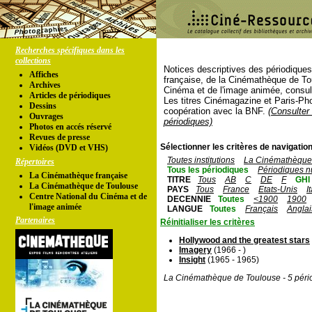
Recherches spécifiques dans les
collections
Notices descriptives des périodique
Affiches
française, de la Cinémathèque de To
Archives
Cinéma et de l'image animée, consul
Articles de périodiques
Les titres Cinémagazine et Paris-Ph
Dessins
coopération avec la BNF.
(Consulter 
Ouvrages
périodiques)
Photos en accés réservé
Revues de presse
Sélectionner les critères de navigation
Vidéos (DVD et VHS)
Toutes institutions
La Cinémathèque 
Répertoires
Tous les périodiques
Périodiques n
La Cinémathèque française
TITRE
Tous
AB
C
DE
F
GHI
La Cinémathèque de Toulouse
PAYS
Tous
France
Etats-Unis
I
Centre National du Cinéma et de
DECENNIE
Toutes
<1900
1900
l'image animée
LANGUE
Toutes
Français
Anglai
Partenaires
Réinitialiser les critères
Hollywood and the greatest stars
Imagery
(1966 - )
Insight
(1965 - 1965)
La Cinémathèque de Toulouse - 5 péri