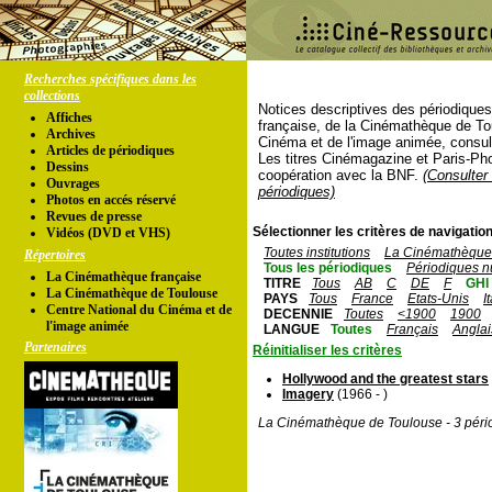
Recherches spécifiques dans les
collections
Notices descriptives des périodique
Affiches
française, de la Cinémathèque de To
Archives
Cinéma et de l'image animée, consul
Articles de périodiques
Les titres Cinémagazine et Paris-Ph
Dessins
coopération avec la BNF.
(Consulter 
Ouvrages
périodiques)
Photos en accés réservé
Revues de presse
Sélectionner les critères de navigation
Vidéos (DVD et VHS)
Toutes institutions
La Cinémathèque 
Répertoires
Tous les périodiques
Périodiques n
La Cinémathèque française
TITRE
Tous
AB
C
DE
F
GHI
La Cinémathèque de Toulouse
PAYS
Tous
France
Etats-Unis
I
Centre National du Cinéma et de
DECENNIE
Toutes
<1900
1900
l'image animée
LANGUE
Toutes
Français
Anglai
Partenaires
Réinitialiser les critères
Hollywood and the greatest stars
Imagery
(1966 - )
La Cinémathèque de Toulouse - 3 péri