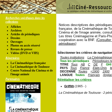
Recherches spécifiques dans les
collections
Notices descriptives des périodique
Affiches
française, de la Cinémathèque de To
Archives
Cinéma et de l'image animée, consul
Articles de périodiques
Les titres Cinémagazine et Paris-Ph
Dessins
coopération avec la BNF.
(Consulter 
Ouvrages
périodiques)
Photos en accés réservé
Revues de presse
Sélectionner les critères de navigation
Vidéos (DVD et VHS)
Toutes institutions
La Cinémathèque 
Répertoires
Tous les périodiques
Périodiques n
La Cinémathèque française
TITRE
Tous
AB
C
DE
F
GHI
La Cinémathèque de Toulouse
PAYS
Tous
France
Etats-Unis
I
Centre National du Cinéma et de
DECENNIE
Toutes
<1900
1900
l'image animée
LANGUE
Toutes
Français
Anglai
Partenaires
Réinitialiser les critères
Griffith
(1965 - )
La Cinémathèque de Toulouse - 2 péri