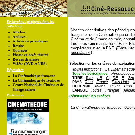
Recherches spécifiques dans les
collections
Notices descriptives des périodique
Affiches
française, de la Cinémathèque de To
Archives
Cinéma et de l'image animée, consul
Articles de périodiques
Les titres Cinémagazine et Paris-Ph
Dessins
coopération avec la BNF.
(Consulter 
Ouvrages
périodiques)
Photos en accés réservé
Revues de presse
Sélectionner les critères de navigation
Vidéos (DVD et VHS)
Toutes institutions
La Cinémathèque 
Répertoires
Tous les périodiques
Périodiques n
La Cinémathèque française
TITRE
Tous
AB
C
DE
F
GHI
La Cinémathèque de Toulouse
PAYS
Tous
France
Etats-Unis
I
Centre National du Cinéma et de
DECENNIE
Toutes
<1900
1900
l'image animée
LANGUE
Toutes
Français
Anglai
Partenaires
Réinitialiser les critères
La Cinémathèque de Toulouse - 0 péri