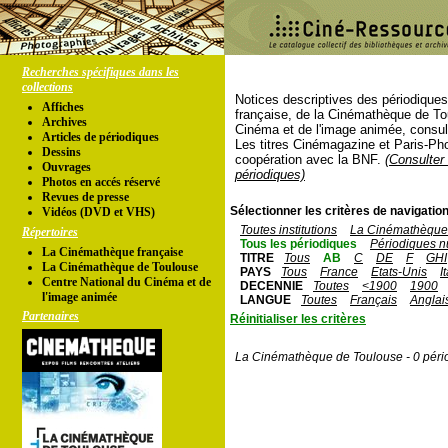
Recherches spécifiques dans les
collections
Notices descriptives des périodique
Affiches
française, de la Cinémathèque de To
Archives
Cinéma et de l'image animée, consul
Articles de périodiques
Les titres Cinémagazine et Paris-Ph
Dessins
coopération avec la BNF.
(Consulter 
Ouvrages
périodiques)
Photos en accés réservé
Revues de presse
Sélectionner les critères de navigation
Vidéos (DVD et VHS)
Toutes institutions
La Cinémathèque 
Répertoires
Tous les périodiques
Périodiques n
La Cinémathèque française
TITRE
Tous
AB
C
DE
F
GHI
La Cinémathèque de Toulouse
PAYS
Tous
France
Etats-Unis
I
Centre National du Cinéma et de
DECENNIE
Toutes
<1900
1900
l'image animée
LANGUE
Toutes
Français
Anglai
Partenaires
Réinitialiser les critères
La Cinémathèque de Toulouse - 0 péri