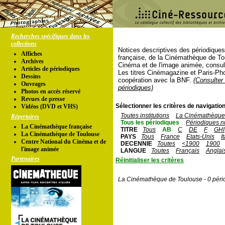
Recherches spécifiques dans les
collections
Notices descriptives des périodique
Affiches
française, de la Cinémathèque de To
Archives
Cinéma et de l'image animée, consul
Articles de périodiques
Les titres Cinémagazine et Paris-Ph
Dessins
coopération avec la BNF.
(Consulter 
Ouvrages
périodiques)
Photos en accés réservé
Revues de presse
Sélectionner les critères de navigation
Vidéos (DVD et VHS)
Toutes institutions
La Cinémathèque 
Répertoires
Tous les périodiques
Périodiques n
La Cinémathèque française
TITRE
Tous
AB
C
DE
F
GHI
La Cinémathèque de Toulouse
PAYS
Tous
France
Etats-Unis
I
Centre National du Cinéma et de
DECENNIE
Toutes
<1900
1900
l'image animée
LANGUE
Toutes
Français
Anglai
Partenaires
Réinitialiser les critères
La Cinémathèque de Toulouse - 0 péri