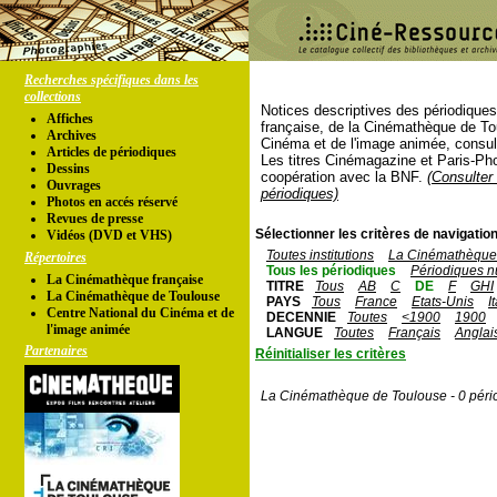
Recherches spécifiques dans les
collections
Notices descriptives des périodique
Affiches
française, de la Cinémathèque de To
Archives
Cinéma et de l'image animée, consul
Articles de périodiques
Les titres Cinémagazine et Paris-Ph
Dessins
coopération avec la BNF.
(Consulter 
Ouvrages
périodiques)
Photos en accés réservé
Revues de presse
Sélectionner les critères de navigation
Vidéos (DVD et VHS)
Toutes institutions
La Cinémathèque 
Répertoires
Tous les périodiques
Périodiques n
La Cinémathèque française
TITRE
Tous
AB
C
DE
F
GHI
La Cinémathèque de Toulouse
PAYS
Tous
France
Etats-Unis
I
Centre National du Cinéma et de
DECENNIE
Toutes
<1900
1900
l'image animée
LANGUE
Toutes
Français
Anglai
Partenaires
Réinitialiser les critères
La Cinémathèque de Toulouse - 0 péri