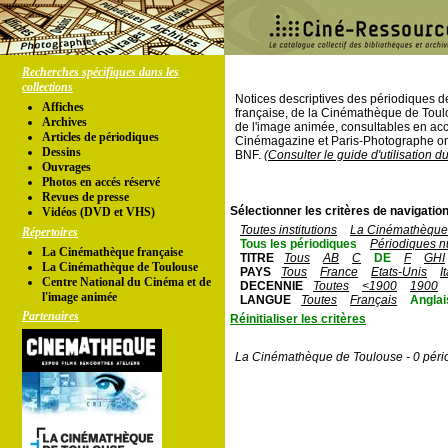
Recherches spécifiques dans les
collections
Notices descriptives des périodiques 
Affiches
française, de la Cinémathèque de Toul
Archives
de l'image animée, consultables en acc
Articles de périodiques
Cinémagazine et Paris-Photographe ont
Dessins
BNF.
(Consulter le guide d'utilisation d
Ouvrages
Photos en accés réservé
Revues de presse
Sélectionner les critères de navigation
Vidéos (DVD et VHS)
Toutes institutions
La Cinémathèque 
Répertoires
Tous les périodiques
Périodiques n
La Cinémathèque française
TITRE
Tous
AB
C
DE
F
GHI
La Cinémathèque de Toulouse
PAYS
Tous
France
Etats-Unis
I
Centre National du Cinéma et de
DECENNIE
Toutes
<1900
1900
l'image animée
LANGUE
Toutes
Français
Anglai
Partenaires
Réinitialiser les critères
La Cinémathèque de Toulouse - 0 péri