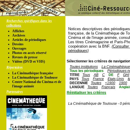
Recherches spécifiques dans les
collections
Notices descriptives des périodique
Affiches
française, de la Cinémathèque de To
Archives
Cinéma et de l'image animée, consul
Articles de périodiques
Les titres Cinémagazine et Paris-Ph
Dessins
coopération avec la BNF.
(Consulter 
Ouvrages
périodiques)
Photos en accés réservé
Revues de presse
Sélectionner les critères de navigation
Vidéos (DVD et VHS)
Toutes institutions
La Cinémathèque 
Répertoires
Tous les périodiques
Périodiques n
La Cinémathèque française
TITRE
Tous
AB
C
DE
F
GHI
La Cinémathèque de Toulouse
PAYS
Tous
France
Etats-Unis
I
Centre National du Cinéma et de
DECENNIE
Toutes
<1900
1900
l'image animée
LANGUE
Toutes
Français
Anglai
Partenaires
Réinitialiser les critères
La Cinémathèque de Toulouse - 0 péri