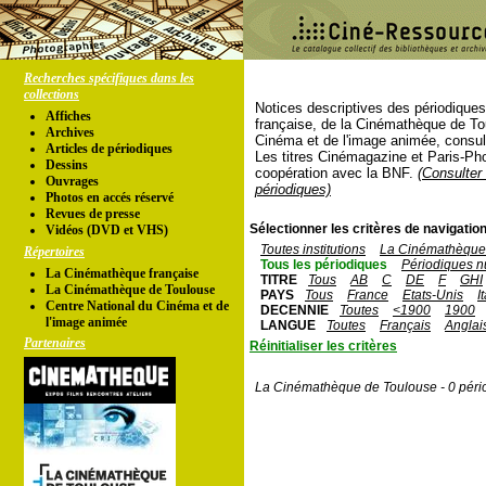
Recherches spécifiques dans les
collections
Notices descriptives des périodique
Affiches
française, de la Cinémathèque de To
Archives
Cinéma et de l'image animée, consul
Articles de périodiques
Les titres Cinémagazine et Paris-Ph
Dessins
coopération avec la BNF.
(Consulter 
Ouvrages
périodiques)
Photos en accés réservé
Revues de presse
Sélectionner les critères de navigation
Vidéos (DVD et VHS)
Toutes institutions
La Cinémathèque 
Répertoires
Tous les périodiques
Périodiques n
La Cinémathèque française
TITRE
Tous
AB
C
DE
F
GHI
La Cinémathèque de Toulouse
PAYS
Tous
France
Etats-Unis
I
Centre National du Cinéma et de
DECENNIE
Toutes
<1900
1900
l'image animée
LANGUE
Toutes
Français
Anglai
Partenaires
Réinitialiser les critères
La Cinémathèque de Toulouse - 0 péri