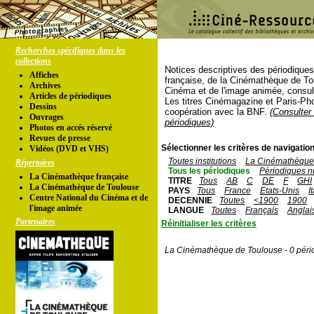
Recherches spécifiques dans les
collections
Notices descriptives des périodique
Affiches
française, de la Cinémathèque de To
Archives
Cinéma et de l'image animée, consul
Articles de périodiques
Les titres Cinémagazine et Paris-Ph
Dessins
coopération avec la BNF.
(Consulter 
Ouvrages
périodiques)
Photos en accés réservé
Revues de presse
Sélectionner les critères de navigation
Vidéos (DVD et VHS)
Toutes institutions
La Cinémathèque 
Répertoires
Tous les périodiques
Périodiques n
La Cinémathèque française
TITRE
Tous
AB
C
DE
F
GHI
La Cinémathèque de Toulouse
PAYS
Tous
France
Etats-Unis
I
Centre National du Cinéma et de
DECENNIE
Toutes
<1900
1900
l'image animée
LANGUE
Toutes
Français
Anglai
Partenaires
Réinitialiser les critères
La Cinémathèque de Toulouse - 0 péri