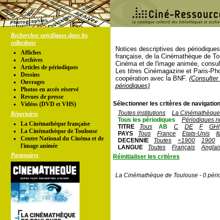
Recherches spécifiques dans les
collections
Notices descriptives des périodique
Affiches
française, de la Cinémathèque de To
Archives
Cinéma et de l'image animée, consul
Articles de périodiques
Les titres Cinémagazine et Paris-Ph
Dessins
coopération avec la BNF.
(Consulter 
Ouvrages
périodiques)
Photos en accés réservé
Revues de presse
Sélectionner les critères de navigation
Vidéos (DVD et VHS)
Toutes institutions
La Cinémathèque 
Répertoires
Tous les périodiques
Périodiques n
La Cinémathèque française
TITRE
Tous
AB
C
DE
F
GHI
La Cinémathèque de Toulouse
PAYS
Tous
France
Etats-Unis
I
Centre National du Cinéma et de
DECENNIE
Toutes
<1900
1900
l'image animée
LANGUE
Toutes
Français
Anglai
Partenaires
Réinitialiser les critères
La Cinémathèque de Toulouse - 0 péri