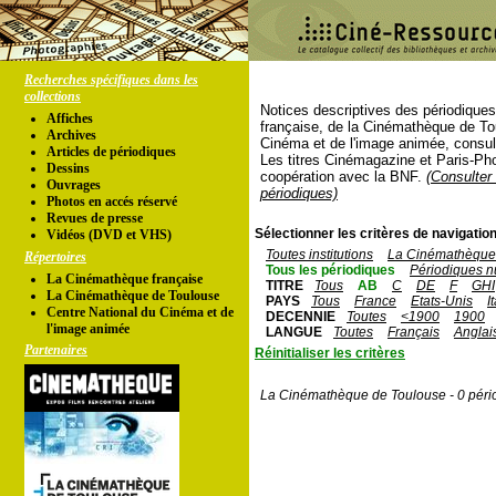
Recherches spécifiques dans les
collections
Notices descriptives des périodique
Affiches
française, de la Cinémathèque de To
Archives
Cinéma et de l'image animée, consul
Articles de périodiques
Les titres Cinémagazine et Paris-Ph
Dessins
coopération avec la BNF.
(Consulter 
Ouvrages
périodiques)
Photos en accés réservé
Revues de presse
Sélectionner les critères de navigation
Vidéos (DVD et VHS)
Toutes institutions
La Cinémathèque 
Répertoires
Tous les périodiques
Périodiques n
La Cinémathèque française
TITRE
Tous
AB
C
DE
F
GHI
La Cinémathèque de Toulouse
PAYS
Tous
France
Etats-Unis
I
Centre National du Cinéma et de
DECENNIE
Toutes
<1900
1900
l'image animée
LANGUE
Toutes
Français
Anglai
Partenaires
Réinitialiser les critères
La Cinémathèque de Toulouse - 0 péri