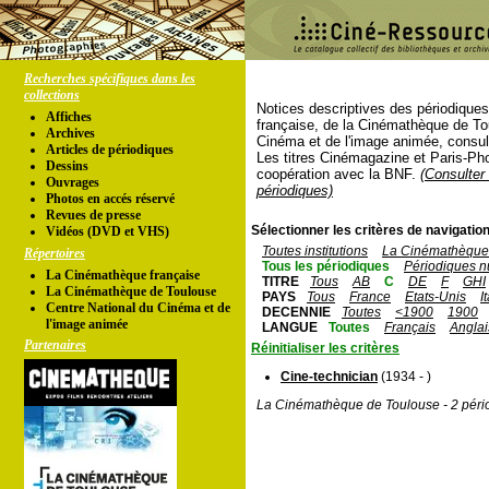
Recherches spécifiques dans les
collections
Notices descriptives des périodique
Affiches
française, de la Cinémathèque de To
Archives
Cinéma et de l'image animée, consul
Articles de périodiques
Les titres Cinémagazine et Paris-Ph
Dessins
coopération avec la BNF.
(Consulter 
Ouvrages
périodiques)
Photos en accés réservé
Revues de presse
Sélectionner les critères de navigation
Vidéos (DVD et VHS)
Toutes institutions
La Cinémathèque 
Répertoires
Tous les périodiques
Périodiques n
La Cinémathèque française
TITRE
Tous
AB
C
DE
F
GHI
La Cinémathèque de Toulouse
PAYS
Tous
France
Etats-Unis
I
Centre National du Cinéma et de
DECENNIE
Toutes
<1900
1900
l'image animée
LANGUE
Toutes
Français
Anglai
Partenaires
Réinitialiser les critères
Cine-technician
(1934 - )
La Cinémathèque de Toulouse - 2 péri