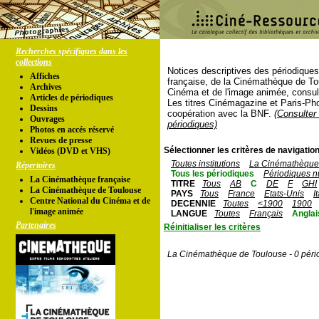
Recherches spécifiques dans les
collections
Notices descriptives des périodique
Affiches
française, de la Cinémathèque de To
Archives
Cinéma et de l'image animée, consul
Articles de périodiques
Les titres Cinémagazine et Paris-Ph
Dessins
coopération avec la BNF.
(Consulter 
Ouvrages
périodiques)
Photos en accés réservé
Revues de presse
Sélectionner les critères de navigation
Vidéos (DVD et VHS)
Toutes institutions
La Cinémathèque 
Répertoires
Tous les périodiques
Périodiques n
La Cinémathèque française
TITRE
Tous
AB
C
DE
F
GHI
La Cinémathèque de Toulouse
PAYS
Tous
France
Etats-Unis
I
Centre National du Cinéma et de
DECENNIE
Toutes
<1900
1900
l'image animée
LANGUE
Toutes
Français
Anglai
Partenaires
Réinitialiser les critères
La Cinémathèque de Toulouse - 0 péri